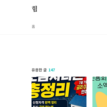
본문 바로가기
힘
홈
유용한 글
147