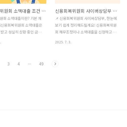
신용회복위원회 소액대출 조건 신청 방법 2025
신용회복위원회 사이버상담부 바로가기
원회 소액대출이란? 기본 개
📌 신용회복위원회 사이버상담부, 한눈에
기신용회복위원회 소액대출은
보기 쉽게 정리해드릴게요! 신용회복위원
받고 성실히 상환 중인 금융
회 채무조정이나 소액대출을 신청하고 싶
위한 정부 지원 대출 상품입
은데 어디서 어떻게 해야 할지 막막하셨
.
2025. 7. 3.
 은행 대출이 어려운 상황에서
나요? 많은 분들이 사이버상담부 메뉴가
500만원까지, 연 4.0% 이내 저
어디 있는지 몰라서 신청을 놓치곤 합니
할 수 있어 많은 분들이 찾고
다. 그래서 오늘은 주요 서비스를 보기 쉽
3
4
···
49
 상품입니다. 소액대출 자격
게 정리해드릴게요. 👇 아래 항목을 누르
 신용회복위원회 소액대출이
면 신용회복위원회 각 서비스 페이지로
복위원회 소액대출은 채무조정
바로 이동할 수 있어요.💳채무조정 🧭나
환 중인 분들이최대 1,500만원
에게 맞는채무조정 제도 ⚖️개인회생파산
.0% 이내 저금리로 빌릴 수 있
💰소액금융지원 📞상담방법 📍지부위치
 대출입니다.✅ 2025년 신청
안내 🤝협약기관조회 🎓신용교육 🧑‍💼
수 조건채무조정 후 6개월 이
복지·취업지원 ❓ 발급받은 소액신용카드
만 19세~65세 국내 거주자연
를 해지한 뒤에도 재신청이 가능할까요?
0만원 이하 (부부합산 5,600만
💳 사이버상담부에서도 소액신용카드나