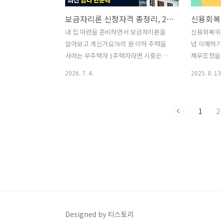
보금자리론 신청자격 총정리, 2026년 7월 최신 금리까지 (우대금리 계산법)
내 집 마련을 준비하면서 보금자리론을
신용회복위
알아보고 계신가요?6억 원 이하 주택을
념 이해하
사려는 무주택자 1주택자라면 시중은행
채무조정을 
보다 낮은 고정금리로 이용할 수 있는 대
취약계층을 
2026. 7. 4.
2025. 8. 13
표적인 정책 모기지입니다. 다만 7월 7일
니다. 일반
부터 금리가 0.3%p 또 오릅니다. 이전 자
도 최대 1,
료를 보고 계셨다면 예상 상환액이 크게
금리로 이용
1
2
달라질 수 있으니, 이번 글에서 2026년 7
계시는 대출
월 최신 금리와 신청 자격, 우대금리 받는
조회하기
방법을 정확히 정리해 드립니다. 보금자
란?신용회
리론이란한국주택금융공사(HF)가 공급
후 성실 상
하는 장기 고정금리 주택담보대출입니다.
까지, 연 4
주택 구입, 전세자금 반환, 기존 대출 상환
는정부 지원
목적으로 이용할 수 있으며, 대출 실행일
자격 조건필
부터 만기까지 금리가 고정된다는 것이
상 성실상환
가장 큰 장점입니다.2026년 7월 최신 금
소득 3,50
Designed by 티스토리